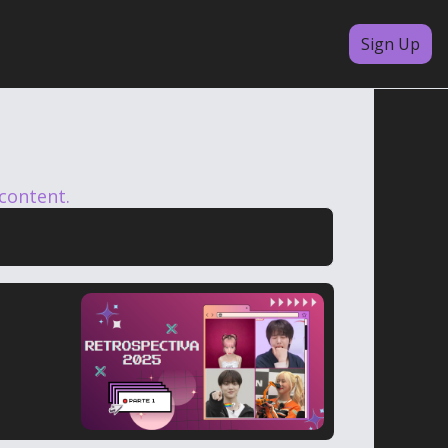
Sign Up
 content.