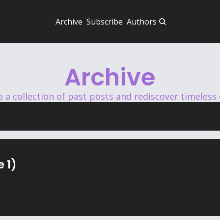
Archive
Subscribe
Authors
Archive
o a collection of past posts and rediscover timeless
 1)