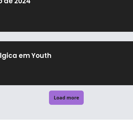
̃o de 2024
́lgica em Youth
Load more