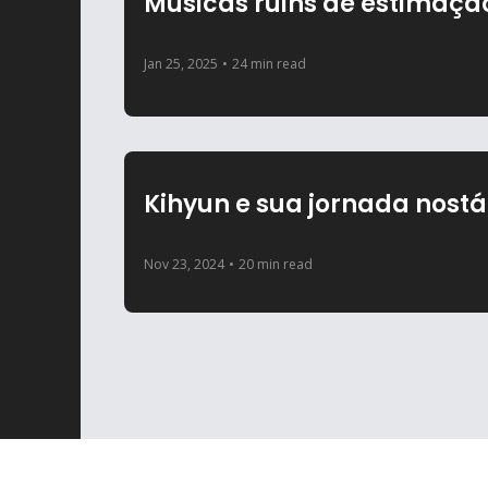
Músicas ruins de estimaça
Jan 25, 2025
•
24 min read
Kihyun e sua jornada nosta
Nov 23, 2024
•
20 min read