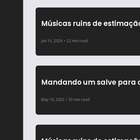
Músicas ruins de estimaça
Jan 15, 2026
•
22 min read
Mandando um salve para o
May 16, 2025
•
35 min read