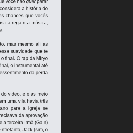
Que você não 
quer
 parar 
onsidera a história do 
es chances que vocês 
s carregam a música, 
a.
o, mas mesmo ali as 
essa suavidade que te 
final. O rap da Miryo 
al, o instrumental até 
essentimento da perda 
do vídeo, e elas meio 
em uma vila havia três 
no para a igreja se 
recisava da aprovação 
a terceira irmã (Gain) 
tretanto, Jack (sim, o 