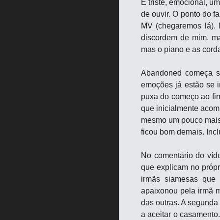
É triste, emocional, u
de ouvir. O ponto do f
MV (chegaremos lá). 
discordem de mim, ma
mas o piano e as corda
Abandoned começa su
emoções já estão se i
puxa do começo ao fim
que inicialmente acomp
mesmo um pouco mais p
ficou bom demais. Incl
No comentário do víde
que explicam no própri
irmãs siamesas que 
apaixonou pela irmã m
das outras. A segunda 
a aceitar o casamento.