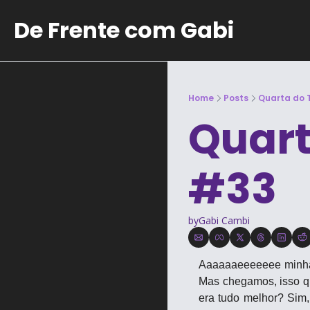
De Frente com Gabi
Home
Posts
Quarta do 
Quart
#33
by
Gabi Cambi
Aaaaaaeeeeeee minha 
Mas chegamos, isso q
era tudo melhor? Sim,