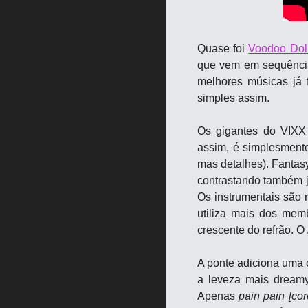
Quase foi 
Voodoo Dol
que vem em sequência 
melhores músicas já 
simples assim.
Os gigantes do VIXX 
assim, é simplesmente 
mas detalhes). Fantasy
contrastando também j
Os instrumentais são 
utiliza mais dos mem
crescente do refrão. O 
A ponte adiciona uma 
a leveza mais dreamy
Apenas 
pain pain [co