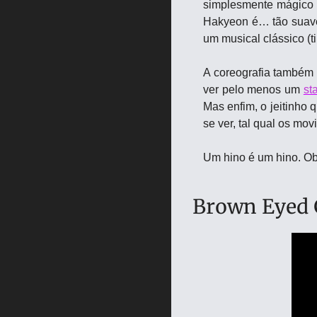
simplesmente mágico co
Hakyeon é… tão suave…
um musical clássico (t
A coreografia também 
ver pelo menos um 
st
Mas enfim, o jeitinho 
se ver, tal qual os mo
Um hino é um hino. Ob
Brown Eyed 