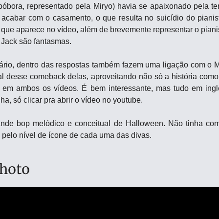
bóbora, representado pela Miryo) havia se apaixonado pela terc
acabar com o casamento, o que resulta no suicídio do pianist
que aparece no vídeo, além de brevemente representar o pianis
e Jack são fantasmas.
io, dentro das respostas também fazem uma ligação com o 
ipal desse comeback delas, aproveitando não só a história com
 em ambos os vídeos. É bem interessante, mas tudo em inglê
a, só clicar pra abrir o vídeo no youtube.
nde bop melódico e conceitual de Halloween. Não tinha com
elo nível de ícone de cada uma das divas.
Photo