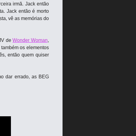
eira irmã. Jack então 
a. Jack então é morto 
ta, vê as memórias do 
MV de 
Wonder Woman
, 
o também os elementos 
s, então quem quiser 
o dar errado, as BEG 