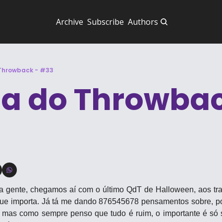
Archive
Subscribe
Authors
Throwback - #33
a do Throwback
gente, chegamos aí com o último QdT de Halloween, aos tran
ue importa. Já tá me dando 876545678 pensamentos sobre, po
 mas como sempre penso que tudo é ruim, o importante é só s