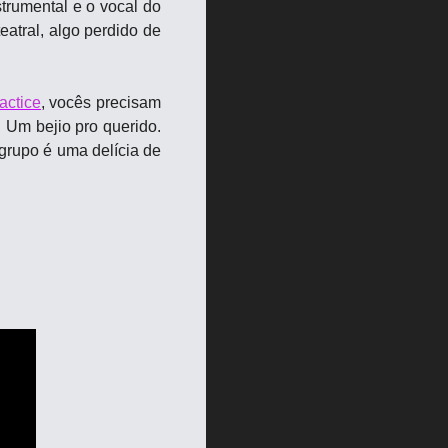
trumental e o vocal do 
tral, algo perdido de 
actice
, vocês precisam 
Um bejio pro querido. 
grupo é uma delícia de 