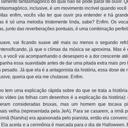
m lamento fantasmagórico do qual não se pode parar de ouvir. 
antasmagórico, inclusive, é um movimento incrível quando você c
Mas enfim, vocês vão ter que ouvir pra entender e há grand
s é só uma melodia tristemente linda, sabe? Enfim. Os vocai
s, junto das reverberações pontuais, é uma combinação perfeit
ave, vai ficando suave até mais ou menos o segundo refrã
ntensificando, já que o clímax da música se aproxima. Mas é 
, e você vai acompanhando o desespero e a dor crescente até o 
anha essa suavidade antes de dar uma pitada extra mais pro fin
esado. Já que ela é a antagonista da história, essa dose de r
usive, queria que ela me chutasse. Enfim.
o tem uma explicação rápida sobre do que se trata a história 
o vídeo (as folhas com desenhos é a explicação da história): 
eram consideradas bruxas, mas um homem que tocava pia
ais velha (representada pela JeA). Para se casarem, a irmã p
irmã (Narsha) era apaixonada pelo pianista, então ela convence 
 Ela aceita e a cerimônia é marcada para o dia de Halloween. En