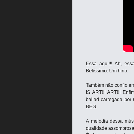
Essa aqui!!! Ah, e
Belíssimo. Um hino.
Também não confio em 
IS ART!!! ART!!! Enf
ballad carregada por u
BEG.
A melodia dessa músi
qualidade assombrosa, 