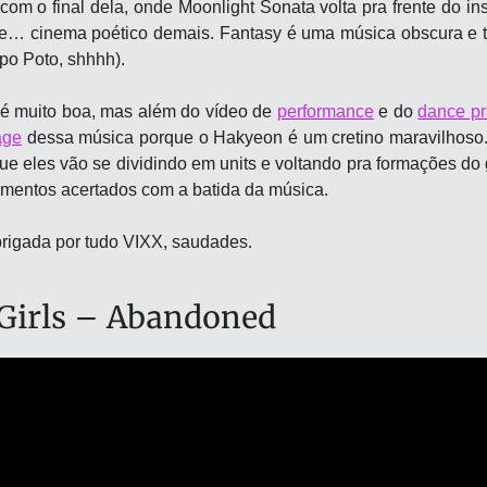
m o final dela, onde Moonlight Sonata volta pra frente do ins
 cinema poético demais. Fantasy é uma música obscura e tea
ipo Poto, shhhh).
é muito boa, mas além do vídeo de 
performance
 e do 
dance pr
age
 dessa música porque o Hakyeon é um cretino maravilhoso. 
que eles vão se dividindo em units e voltando pra formações do 
vimentos acertados com a batida da música.
rigada por tudo VIXX, saudades.
Girls – Abandoned