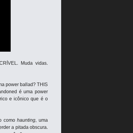
RÍVEL. Muda vidas. 
ma power ballad? THIS 
bandoned é uma power 
rico e icônico que é o 
go como 
haunting
, uma 
rder a pitada obscura. 