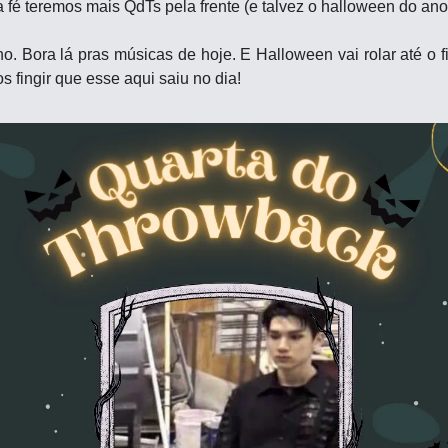
a fé teremos mais QdTs pela frente (e talvez o halloween do ano
ho. Bora lá pras músicas de hoje. E Halloween vai rolar até o 
 fingir que esse aqui saiu no dia!