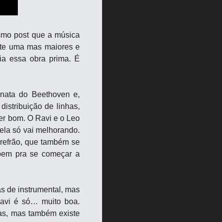
smo post que a música 
nte uma mas maiores e 
a essa obra prima. É 
nata do Beethoven e, 
istribuição de linhas, 
er bom. O Ravi e o Leo 
la só vai melhorando. 
refrão, que também se 
bem pra se começar a 
 de instrumental, mas 
avi é só… muito boa. 
as, mas também existe 