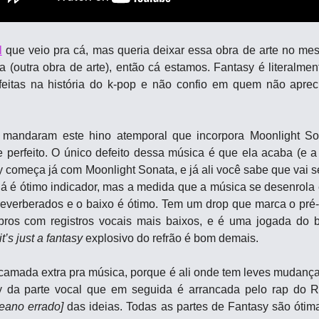
l
 que veio pra cá, mas queria deixar essa obra de arte no me
(outra obra de arte), então cá estamos. Fantasy é literalme
feitas na história do k-pop e não confio em quem não apreci
mandaram este hino atemporal que incorpora Moonlight So
perfeito. O único defeito dessa música é que ela acaba (e a d
 começa já com Moonlight Sonata, e já ali você sabe que vai s
á é ótimo indicador, mas a medida que a música se desenrola e
reverberados e o baixo é ótimo. Tem um drop que marca o pré-
bros com registros vocais mais baixos, e é uma jogada do 
it’s just a fantasy
 explosivo do refrão é bom demais.
camada extra pra música, porque é ali onde tem leves mudanças
 da parte vocal que em seguida é arrancada pelo rap do R
reano errado]
 das ideias. Todas as partes de Fantasy são ótim