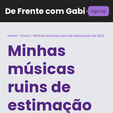
De Frente com Gabi
Archive
Subscribe
Authors
Sign Up
Home
Posts
Minhas músicas ruins de estimação de 2022
Minhas 
músicas 
ruins de 
estimação 