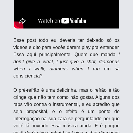
Esse post todo eu deveria ter deixado só os 
vídeos e dito para vocês darem play pra entender. 
Essa aqui principalmente. Quem que manda 
I 
don’t give a what, I just give a shot, diamonds 
when I walk, diamons when I run
 em sã 
consiciência? 
O pré-refrão é uma delicinha, mas o refrão é tão 
cringe que não tem como não gostar. Alguns dos 
raps vão contra o instrumental, e eu acredito que 
seja proposital, e o efeito é um ponto de 
interrogação na sua cara se perguntando por que 
você tá ouvindo essa música ainda. E é porque 
você 
don’t give a what I just give a shot diamonds 