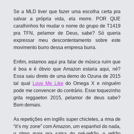
Se a MLD tiver que fazer uma escolha certa pra 
salvar a própria vida, ela morre. POR QUE 
caralhinhos foi mudar o nome do grupo de T1419 
pra TFN, pelamor de Deus, sabe? Só queria 
expressar meu descontentamento sobre este 
movimento burro dessa empresa burra.
Enfim, estamos aqui pra falar de música ruim que 
é boa e é óbvio que Amazon estaria aqui, né? 
Essa saiu direto de uma demo do Ozuna de 2015 
tal qual 
Love Me Like
 do Omega X e 
ninguém 
pode me convencer do contrário. Esse toquezinho 
grita reggaeton 2015, pelamor de deus sabe? 
Bom demais. 
As repetições em inglês super chicletes, a rima de 
“it’s my zone” com Amazon, um espanhol do nada, 
o ritmo mais pra salsa do pré-refrão, o refrão 