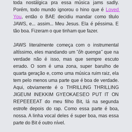
toda nostálgica pra essa música jams sadly. 
Porém, todo mundo ignorou o hino que é 
Loved 
You
, então o BAE decidiu mandar como título 
JAWS, e... assim... Meu Jesus. Ela é péssima. E 
tão boa. Fizeram o que tinham que fazer.
JAWS literalmente começa com o instrumental 
altíssimo, eles mandando um 
"ôh quenga"
 que na 
verdade não é isso, mas que sempre escuto 
errado. O som é uma zona, super barulho de 
quarta geração e, como uma música ruim raiz, ela 
tem pelo menos uma parte que é boa de verdade. 
Aqui, obviamente é o THRILLING THRILLING 
JIGEUM INEKKIM GYEOKAESEO PUT IT ON 
REPEEEEAT do meu filho Bit, lá na segunda 
estrofe depois do rap. Como essa parte é boa, 
nossa. A linha vocal deles é super boa, mas essa 
parte do Bit é outro nível. 