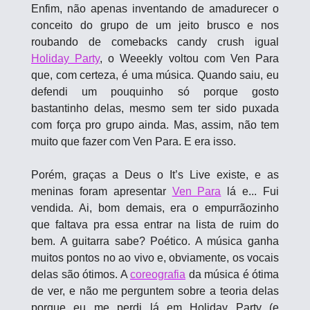
Enfim, não apenas inventando de amadurecer o 
conceito do grupo de um jeito brusco e nos 
roubando de comebacks candy crush igual 
Holiday Party
, o Weeekly voltou com Ven Para 
que, com certeza, é uma música. Quando saiu, eu 
defendi um pouquinho só porque gosto 
bastantinho delas, mesmo sem ter sido puxada 
com força pro grupo ainda. Mas, assim, não tem 
muito que fazer com Ven Para. E era isso.
Porém, graças a Deus o It’s Live existe, e as 
meninas foram apresentar 
Ven Para
 lá e... Fui 
vendida. Ai, bom demais, era o empurrãozinho 
que faltava pra essa entrar na lista de ruim do 
bem. A guitarra sabe? Poético. A música ganha 
muitos pontos no ao vivo e, obviamente, os vocais 
delas são ótimos. A 
coreografia
 da música é ótima 
de ver, e não me perguntem sobre a teoria delas 
porque eu me perdi lá em Holiday Party (e 