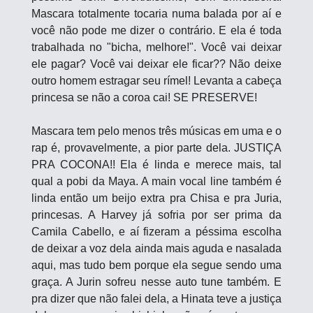
Mascara totalmente tocaria numa balada por aí e 
você não pode me dizer o contrário. E ela é toda 
trabalhada no "bicha, melhore!". Você vai deixar 
ele pagar? Você vai deixar ele ficar?? Não deixe 
outro homem estragar seu rímel! Levanta a cabeça 
princesa se não a coroa cai! SE PRESERVE!
Mascara tem pelo menos três músicas em uma e o 
rap é, provavelmente, a pior parte dela. JUSTIÇA 
PRA COCONA!! Ela é linda e merece mais, tal 
qual a pobi da Maya. A main vocal line também é 
linda então um beijo extra pra Chisa e pra Juria, 
princesas. A Harvey já sofria por ser prima da 
Camila Cabello, e aí fizeram a péssima escolha 
de deixar a voz dela ainda mais aguda e nasalada 
aqui, mas tudo bem porque ela segue sendo uma 
graça. A Jurin sofreu nesse auto tune também. E 
pra dizer que não falei dela, a Hinata teve a justiça 