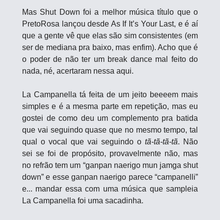
Mas Shut Down foi a melhor música título que o 
PretoRosa lançou desde As If It’s Your Last, e é aí 
que a gente vê que elas são sim consistentes (em 
ser de mediana pra baixo, mas enfim). Acho que é 
o poder de não ter um break dance mal feito do 
nada, né, acertaram nessa aqui.
La Campanella tá feita de um jeito beeeem mais 
simples e é a mesma parte em repetição, mas eu 
gostei de como deu um complemento pra batida 
que vai seguindo quase que no mesmo tempo, tal 
qual o vocal que vai seguindo o 
tã-tã-tã-tã
. Não 
sei se foi de propósito, provavelmente não, mas 
no refrão tem um “ganpan naerigo mun jamga shut 
down” e esse ganpan naerigo parece “campanelli” 
e... mandar essa com uma música que sampleia 
La Campanella foi uma sacadinha.