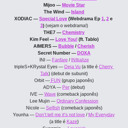
Mijoo — 
Movie Star
The Wind — 
Island
XODIAC — 
Special Love
 (Webdrama Ep 
1
, 
2
 e 
3
) 
(vejam o webdrama!)
THE7 — 
Chemistry
Kim Feel — 
Love You!
 (ft. Tablo)
AIMERS — 
Bubble
 / 
Cherish
Secret Number — 
DOXA
INI — 
Fanfare
 / 
INItialize
tripleS+KRystal Eyes — 
Deja Vu
 (a title é 
Cherry 
Talk
) (debut de subunit)
Orbit —
 FUN
 (grupo japonês)
ADYA — 
Per
 (debut)
IVE — 
Wave
 (comeback japonês)
Lee Mujin — 
Ordinary Confession
Nicole — 
Selfish
 (comeback japonês)
Younha — 
Don’t tell me it’s not love
 / 
My Everyday
(a title é 
Kaze
)