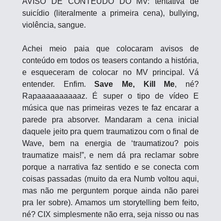
AVISO DE CONTEÚDO DO MV: tentativa de 
suicídio (literalmente a primeira cena), bullying, 
violência, sangue.
Achei meio paia que colocaram avisos de 
conteúdo em todos os teasers contando a história, 
e esqueceram de colocar no MV principal. Vá 
entender. Enfim. 
Save Me, Kill Me
, né? 
Rapaaaaaaaaaaz. É super o tipo de vídeo E 
música que nas primeiras vezes te faz encarar a 
parede pra absorver. Mandaram a cena inicial 
daquele jeito pra quem traumatizou com o final de 
Wave, bem na energia de ‘traumatizou? pois 
traumatize mais!”, e nem dá pra reclamar sobre 
porque a narrativa faz sentido e se conecta com 
coisas passadas (muito da era Numb voltou aqui, 
mas não me perguntem porque ainda não parei 
pra ler sobre). Amamos um storytelling bem feito, 
né? CIX simplesmente não erra, seja nisso ou nas 