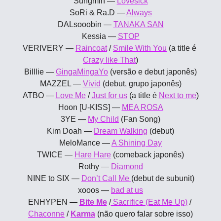
Sungmin — 
Lovesick
SoRi & Ra.D — 
Always
DALsooobin — 
TANAKA SAN
Kessia — 
STOP
VERIVERY — 
Raincoat
 / 
Smile With You
 (a title é 
Crazy like That
)
Billlie — 
GingaMingaYo
 (versão e debut japonês)
MAZZEL — 
Vivid
 (debut, grupo japonês)
ATBO — 
Love Me
 / 
Just for us
 (a title é 
Next to me
)
Hoon [U-KISS] — 
MEA ROSA
3YE — 
My Child
 (Fan Song)
Kim Doah — 
Dream Walking
 (debut)
MeloMance — 
A Shining Day
TWICE — 
Hare Hare
 (comeback japonês)
Rothy — 
Diamond
NINE to SIX — 
Don’t Call Me 
(debut de subunit)
xooos — 
bad at us
ENHYPEN — 
Bite Me
 /
 Sacrifice (Eat Me Up)
 / 
Chaconne
 / 
Karma
 (não quero falar sobre isso)