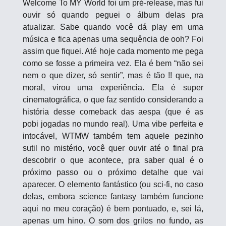
Welcome To MY World foi um pré-release, mas fui 
ouvir só quando peguei o álbum delas pra 
atualizar. Sabe quando você dá play em uma 
música e fica apenas uma sequência de ooh? Foi 
assim que fiquei. Até hoje cada momento me pega 
como se fosse a primeira vez. Ela é bem “não sei 
nem o que dizer, só sentir”, mas é tão !! que, na 
moral, virou uma experiência. Ela é super 
cinematográfica, o que faz sentido considerando a 
história desse comeback das aespa (que é as 
pobi jogadas no mundo real). Uma vibe perfeita e 
intocável, WTMW também tem aquele pezinho 
sutil no mistério, você quer ouvir até o final pra 
descobrir o que acontece, pra saber qual é o 
próximo passo ou o próximo detalhe que vai 
aparecer. O elemento fantástico (ou sci-fi, no caso 
delas, embora science fantasy também funcione 
aqui no meu coração) é bem pontuado, e, sei lá, 
apenas um hino. O som dos grilos no fundo, as 