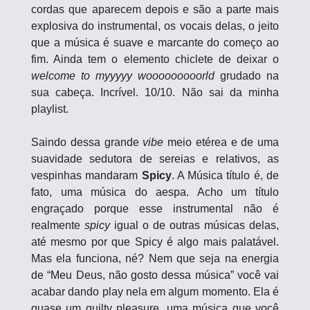
cordas que aparecem depois e são a parte mais 
explosiva do instrumental, os vocais delas, o jeito 
que a música é suave e marcante do começo ao 
fim. Ainda tem o elemento chiclete de deixar o 
welcome to myyyyy wooooooooorld
 grudado na 
sua cabeça. Incrível. 10/10. Não sai da minha 
playlist.
Saindo dessa grande 
vibe
 meio etérea e de uma 
suavidade sedutora de sereias e relativos, as 
vespinhas mandaram 
Spicy
. A Música título é, de 
fato, uma música do aespa. Acho um título 
engraçado porque esse instrumental não é 
realmente 
spicy
 igual o de outras músicas delas, 
até mesmo por que Spicy é algo mais palatável. 
Mas ela funciona, né? Nem que seja na energia 
de “Meu Deus, não gosto dessa música” você vai 
acabar dando play nela em algum momento. Ela é 
quase um guilty pleasure, uma música que você 