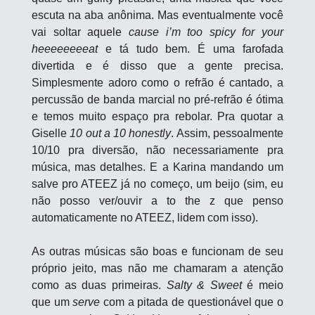
escuta na aba anônima. Mas eventualmente você 
vai soltar aquele 
cause i’m too spicy for your 
heeeeeeeeat
 e tá tudo bem. É uma farofada 
divertida e é disso que a gente precisa. 
Simplesmente adoro como o refrão é cantado, a 
percussão de banda marcial no pré-refrão é ótima 
e temos muito espaço pra rebolar. Pra quotar a 
Giselle 
10 out a 10 honestly
. Assim, pessoalmente 
10/10 pra diversão, não necessariamente pra 
música, mas detalhes. E a Karina mandando um 
salve pro ATEEZ já no começo, um beijo (sim, eu 
não posso ver/ouvir a to the z que penso 
automaticamente no ATEEZ, lidem com isso).
As outras músicas são boas e funcionam de seu 
próprio jeito, mas não me chamaram a atenção 
como as duas primeiras. 
Salty & Sweet
 é meio 
que um 
serve
 com a pitada de questionável que o 