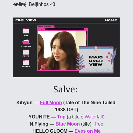
enfim)
. Beijinhos <3
Salve: 
Kihyun — 
Full Moon
 (Tale of The Nine Tailed 
1938 OST)
YOUNITE — 
Trip
 (a title é 
Waterfall
)
N.Flying — 
Blue Moon
(title), 
Tree
HELLO GLOOM — 
Eyes on Me