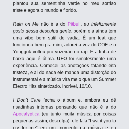
plantou sua sementinha verde no meu sorriso 
triste e agora o mundo é florido.
Rain on Me
 não é a do 
Pitbull
, 
eu infelizmente 
gosto dessa desculpa gente
, porém ela ainda tem 
uma vibe bem sutil de vadia. É um feat que 
funcionou bem pra mim, adorei a voz do COE e o 
Yongguk voltou pro vozeirão no rap. E a linha de 
baixo aqui é ótima. 
UFO
 foi simplesmente uma 
experiência. Comecei as anotações falando eita 
tristeza, e ai do nada ele manda uma distorção do 
instrumental e a música vira meio que um Summer 
Electro Hits sintetizado. Incrível, 10/10. 
I Don’t Care
 fecha o álbum e, embora eu dê 
risadinhas internas pensando que não é a do 
Apocalyptica
 (eu junto muita música por coisas 
pequenas assim, desculpa), ele fala “I want you to 
cry for me” em um momento da música e eu 