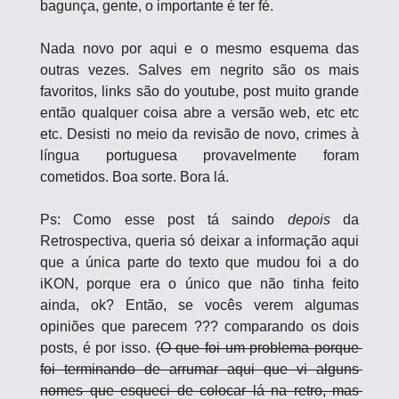
bagunça, gente, o importante é ter fé.
Nada novo por aqui e o mesmo esquema das 
outras vezes. Salves em negrito são os mais 
favoritos, links são do youtube, post muito grande 
então qualquer coisa abre a versão web, etc etc 
etc. Desisti no meio da revisão de novo, crimes à 
língua portuguesa provavelmente foram 
cometidos. Boa sorte. Bora lá.
Ps: Como esse post tá saindo 
depois
 da 
Retrospectiva, queria só deixar a informação aqui 
que a única parte do texto que mudou foi a do 
iKON, porque era o único que não tinha feito 
ainda, ok? Então, se vocês verem algumas 
opiniões que parecem ??? comparando os dois 
posts, é por isso. 
(O que foi um problema porque 
foi terminando de arrumar aqui que vi alguns 
nomes que esqueci de colocar lá na retro, mas 