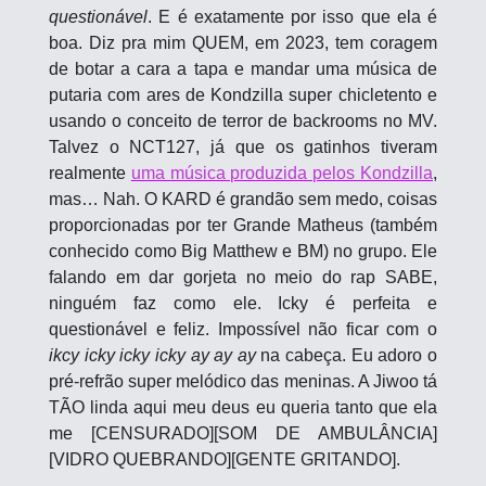
questionável
. E é exatamente por isso que ela é 
boa. Diz pra mim QUEM, em 2023, tem coragem 
de botar a cara a tapa e mandar uma música de 
putaria com ares de Kondzilla super chicletento e 
usando o conceito de terror de backrooms no MV. 
Talvez o NCT127, já que os gatinhos tiveram 
realmente 
uma música produzida pelos Kondzilla
, 
mas… Nah. O KARD é grandão sem medo, coisas 
proporcionadas por ter Grande Matheus (também 
conhecido como Big Matthew e BM) no grupo. Ele 
falando em dar gorjeta no meio do rap SABE, 
ninguém faz como ele. Icky é perfeita e 
questionável e feliz. Impossível não ficar com o 
ikcy icky icky icky ay ay ay
 na cabeça. Eu adoro o 
pré-refrão super melódico das meninas. A Jiwoo tá 
TÃO linda aqui meu deus eu queria tanto que ela 
me [CENSURADO][SOM DE AMBULÂNCIA]
[VIDRO QUEBRANDO][GENTE GRITANDO].