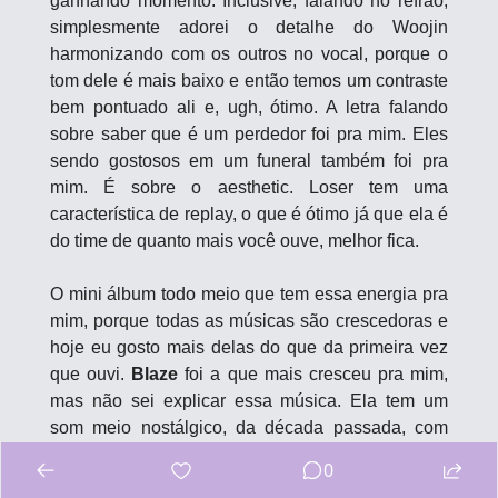
ganhando momento. Inclusive, falando no refrão, 
simplesmente adorei o detalhe do Woojin 
harmonizando com os outros no vocal, porque o 
tom dele é mais baixo e então temos um contraste 
bem pontuado ali e, ugh, ótimo. A letra falando 
sobre saber que é um perdedor foi pra mim. Eles 
sendo gostosos em um funeral também foi pra 
mim. É sobre o aesthetic. Loser tem uma 
característica de replay, o que é ótimo já que ela é 
do time de quanto mais você ouve, melhor fica.
O mini álbum todo meio que tem essa energia pra 
mim, porque todas as músicas são crescedoras e 
hoje eu gosto mais delas do que da primeira vez 
que ouvi. 
Blaze
 foi a que mais cresceu pra mim, 
mas não sei explicar essa música. Ela tem um 
som meio nostálgico, da década passada, com 
uma aceleração no instrumental que funciona 
0
super bem. 
Reality
 meio que foi pra mim também 