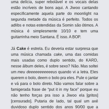
uma delícia, super rebolável e os vocais delas 
estão incríveis de bons aqui. A Jiwoo cantando 
especificamente aquela parte do moonlight na 
segunda metade da música é perfeito. Todos os 
adlibs e notas estendidas da Somin são ótimos. A 
música é simplesmente 10/10 e tem uma 
guitarrinha meio Santana. É isso. A BOP.
Já
 Cake
 é estrela. Eu deveria estar surpresa que 
uma música chamada 
cake
, uma das comidas 
mais usadas como duplo sentido, do KARD, 
nesse álbum deles, é sobre sexo? Não. Mas soltei 
um 
meu deeeeeeeeeeeus
 quando vi a letra. Eles 
querem o bolo, deem o bolo pra eles. Pule o jantar 
e vá para o bolo direto. Não vamos falar sobre a 
famigerada frase de “put it in my face” porque eu 
não tenho forças pra isso a Jiwoo ela [gritos]
[censurado]. Putaria de lado, tal qual um axé 
duvidoso duplo sentido dos anos 90/00 que a 