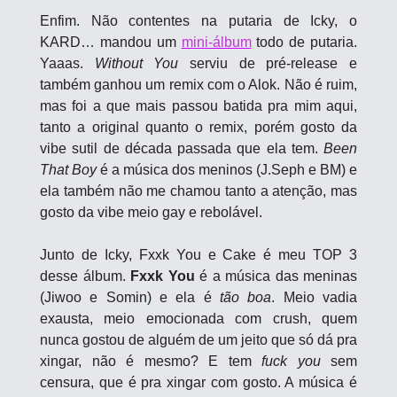
Enfim. Não contentes na putaria de Icky, o 
KARD… mandou um 
mini-álbum
 todo de putaria. 
Yaaas. 
Without You
 serviu de pré-release e 
também ganhou um remix com o Alok. Não é ruim, 
mas foi a que mais passou batida pra mim aqui, 
tanto a original quanto o remix, porém gosto da 
vibe sutil de década passada que ela tem. 
Been 
That Boy
 é a música dos meninos (J.Seph e BM) e 
ela também não me chamou tanto a atenção, mas 
gosto da vibe meio gay e rebolável.
Junto de Icky, Fxxk You e Cake é meu TOP 3 
desse álbum. 
Fxxk You
 é a música das meninas 
(Jiwoo e Somin) e ela é 
tão boa
. Meio vadia 
exausta, meio emocionada com crush, quem 
nunca gostou de alguém de um jeito que só dá pra 
xingar, não é mesmo? E tem 
fuck you
 sem 
censura, que é pra xingar com gosto. A música é 