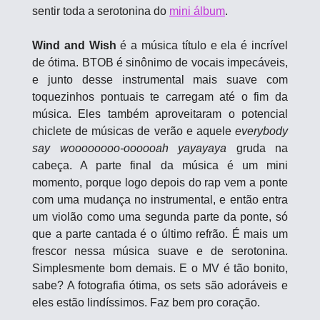
sentir toda a serotonina do 
mini álbum
. 
Wind and Wish 
é a música título e ela é incrível 
de ótima. BTOB é sinônimo de vocais impecáveis, 
e junto desse instrumental mais suave com 
toquezinhos pontuais te carregam até o fim da 
música. Eles também aproveitaram o potencial 
chiclete de músicas de verão e aquele 
everybody 
say woooooooo-oooooah yayayaya
 gruda na 
cabeça. A parte final da música é um mini 
momento, porque logo depois do rap vem a ponte 
com uma mudança no instrumental, e então entra 
um violão como uma segunda parte da ponte, só 
que a parte cantada é o último refrão. É mais um 
frescor nessa música suave e de serotonina. 
Simplesmente bom demais. E o MV é tão bonito, 
sabe? A fotografia ótima, os sets são adoráveis e 
eles estão lindíssimos. Faz bem pro coração.