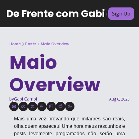
De Frente com Gabi
Archive
Subscribe
Authors
Sign Up
Home
Posts
Maio Overview
Maio 
Overview
by
Gabi Cambi
Aug 6, 2023
Mais uma vez provando que milagres são reais, 
olha quem apareceu! Uma hora meus rascunhos e 
posts levemente programados não serão uma 