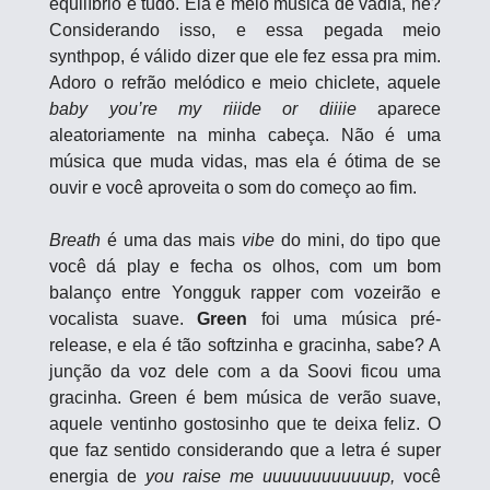
equilíbrio é tudo. Ela é meio música de vadia, né? 
Considerando isso, e essa pegada meio 
synthpop, é válido dizer que ele fez essa pra mim. 
Adoro o refrão melódico e meio chiclete, aquele 
baby you’re my riiide or diiiie
 aparece 
aleatoriamente na minha cabeça. Não é uma 
música que muda vidas, mas ela é ótima de se 
ouvir e você aproveita o som do começo ao fim. 
Breath
 é uma das mais 
vibe
 do mini, do tipo que 
você dá play e fecha os olhos, com um bom 
balanço entre Yongguk rapper com vozeirão e 
vocalista suave. 
Green
 foi uma música pré-
release, e ela é tão softzinha e gracinha, sabe? A 
junção da voz dele com a da Soovi ficou uma 
gracinha. Green é bem música de verão suave, 
aquele ventinho gostosinho que te deixa feliz. O 
que faz sentido considerando que a letra é super 
energia de 
you raise me uuuuuuuuuuuup,
 você 