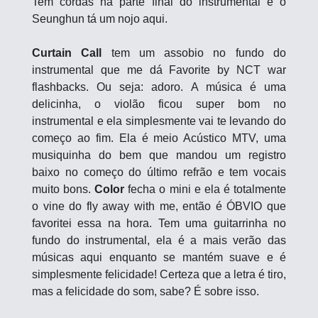
Tem cordas na parte final do instrumental e o 
Seunghun tá um nojo aqui.
Curtain Call
 tem um assobio no fundo do 
instrumental que me dá Favorite by NCT war 
flashbacks. Ou seja: adoro. A música é uma 
delicinha, o violão ficou super bom no 
instrumental e ela simplesmente vai te levando do 
começo ao fim. Ela é meio Acústico MTV, uma 
musiquinha do bem que mandou um registro 
baixo no começo do último refrão e tem vocais 
muito bons. 
Color
 fecha o mini e ela é totalmente 
o vine do fly away with me, então é ÓBVIO que 
favoritei essa na hora. Tem uma guitarrinha no 
fundo do instrumental, ela é a mais verão das 
músicas aqui enquanto se mantém suave e é 
simplesmente felicidade! Certeza que a letra é tiro, 
mas a felicidade do som, sabe? É sobre isso.