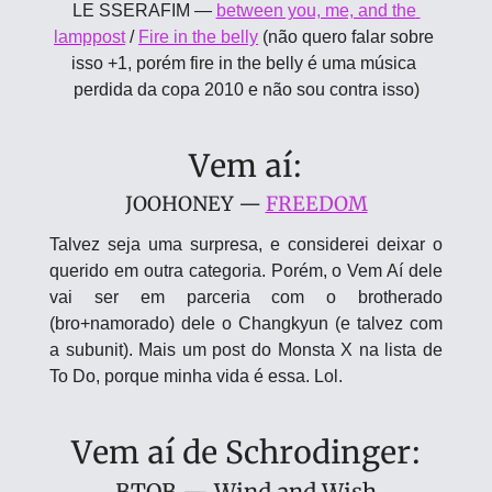
LE SSERAFIM — 
between you, me, and the 
lamppost
 / 
Fire in the belly
 (não quero falar sobre 
isso +1, porém fire in the belly é uma música 
perdida da copa 2010 e não sou contra isso)
Vem aí:
JOOHONEY — 
FREEDOM
Talvez seja uma surpresa, e considerei deixar o 
querido em outra categoria. Porém, o Vem Aí dele 
vai ser em parceria com o brotherado 
(bro+namorado) dele o Changkyun (e talvez com 
a subunit). Mais um post do Monsta X na lista de 
To Do, porque minha vida é essa. Lol.
Vem aí de Schrodinger:
BTOB — Wind and Wish