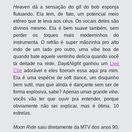
Heaven 
dá a sensação do gif do bob esponja 
flutuando. Ela tem, de fato, um potencial meio 
etéreo que te leva aos céus. Os vocais deles são 
divinos mesmo. Ela é bem suave também, sem 
perder os toques mais moderninhos do 
instrumenta. O refrão é super mãozinha pro alto 
indo de um lado pro outro, uma vibe boa de 
quando bate 
aquele
 ventinho delícia quando você 
tá deitade na rede. 
Day&Night
 ganhou um 
Live 
Clip
 adorável e eles fizeram essa aqui pra mim. 
Ela é uma espécie de soft dance, um disquinho 
bem sutil, mas que ainda é dançante sem ser de 
forma explosiva, sabe? Apenas umas grande 
vibe
, 
vocês vão ter que ouvir pra entender, porque 
obviamente não sei explicar, mas é ótima. 10 
estrelas.
Moon Ride
 saiu diretamente da MTV dos anos 90, 