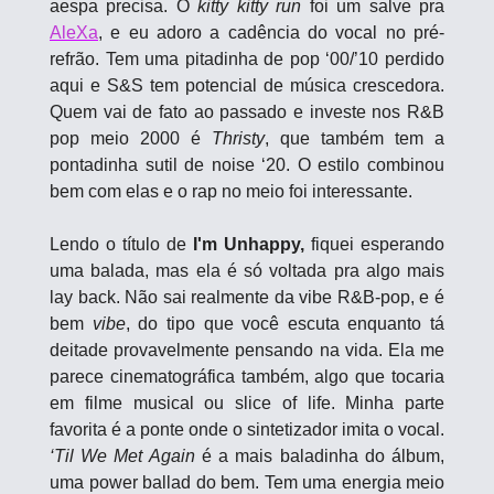
aespa precisa. O 
kitty kitty run
 foi um salve pra 
AleXa
, e eu adoro a cadência do vocal no pré-
refrão. Tem uma pitadinha de pop ‘00/’10 perdido 
aqui e S&S tem potencial de música crescedora. 
Quem vai de fato ao passado e investe nos R&B 
pop meio 2000 é 
Thristy
, que também tem a 
pontadinha sutil de noise ‘20. O estilo combinou 
bem com elas e o rap no meio foi interessante.
Lendo o título de 
I'm Unhappy, 
fiquei esperando 
uma balada, mas ela é só voltada pra algo mais 
lay back. Não sai realmente da vibe R&B-pop, e é 
bem 
vibe
, do tipo que você escuta enquanto tá 
deitade provavelmente pensando na vida. Ela me 
parece cinematográfica também, algo que tocaria 
em filme musical ou slice of life. Minha parte 
favorita é a ponte onde o sintetizador imita o vocal. 
‘Til We Met Again
 é a mais baladinha do álbum, 
uma power ballad do bem. Tem uma energia meio 