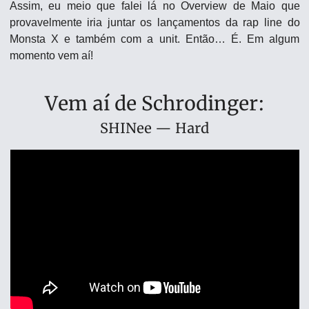
Assim, eu meio que falei lá no Overview de Maio que 
provavelmente iria juntar os lançamentos da rap line do 
Monsta X e também com a unit. Então… É. Em algum 
momento vem aí!
Vem aí de Schrodinger:
SHINee — Hard