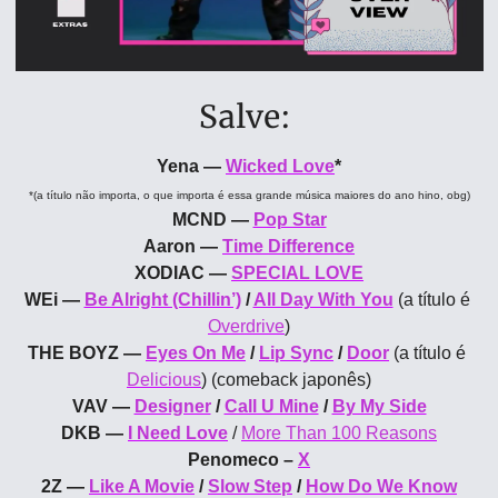
Salve: 
Yena — 
Wicked Love
*
*(a título não importa, o que importa é essa grande música maiores do ano hino, obg)
MCND — 
Pop Star
Aaron — 
Time Difference
XODIAC — 
SPECIAL LOVE
WEi — 
Be Alright (Chillin’)
 / 
All Day With You
(a título é 
Overdrive
)
THE BOYZ — 
Eyes On Me
 / 
Lip Sync
 / 
Door
 (a título é 
Delicious
) (comeback japonês)
VAV — 
Designer
 / 
Call U Mine
 / 
By My Side
DKB — 
I Need Love
 / 
More Than 100 Reasons
Penomeco – 
X
2Z — 
Like A Movie
 / 
Slow Step
 / 
How Do We Know