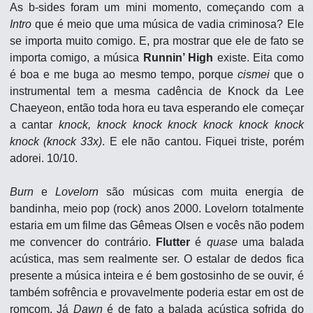
As b-sides foram um mini momento, começando com a 
Intro
 que é meio que uma música de vadia criminosa? Ele 
se importa muito comigo. E, pra mostrar que ele de fato se 
importa comigo, a música 
Runnin’ High
 existe. Eita como 
é boa e me buga ao mesmo tempo, porque 
cismei
 que o 
instrumental tem a mesma cadência de Knock da Lee 
Chaeyeon, então toda hora eu tava esperando ele começar 
a cantar 
knock, knock knock knock knock knock knock 
knock (knock 33x)
. E ele não cantou. Fiquei triste, porém 
adorei. 10/10.
Burn 
e 
Lovelorn
 são músicas com muita energia de 
bandinha, meio pop (rock) anos 2000. Lovelorn totalmente 
estaria em um filme das Gêmeas Olsen e vocês não podem 
me convencer do contrário. 
Flutter
 é 
quase
 uma balada 
acústica, mas sem realmente ser. O estalar de dedos fica 
presente a música inteira e é bem gostosinho de se ouvir, é 
também sofrência e provavelmente poderia estar em ost de 
romcom. Já 
Dawn
 é de fato a balada acústica sofrida do 