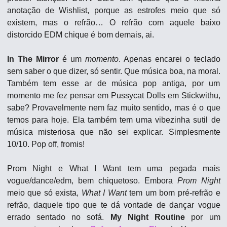
anotação de Wishlist, porque as estrofes meio que só 
existem, mas o refrão… O refrão com aquele baixo 
distorcido EDM chique é bom demais, ai.
In The Mirror
 é um 
momento
. Apenas encarei o teclado 
sem saber o que dizer, só sentir. Que música boa, na moral. 
Também tem esse ar de música pop antiga, por um 
momento me fez pensar em Pussycat Dolls em Stickwithu, 
sabe? Provavelmente nem faz muito sentido, mas é o que 
temos para hoje. Ela também tem uma vibezinha sutil de 
música misteriosa que não sei explicar. Simplesmente 
10/10. Pop off, fromis!
Prom Night e What I Want tem uma pegada mais 
vogue/dance/edm, bem chiquetoso. Embora 
Prom Night
meio que só exista, 
What I Want
 tem um bom pré-refrão e 
refrão, daquele tipo que te dá vontade de dançar vogue 
errado sentado no sofá. 
My Night Routine
 por um 