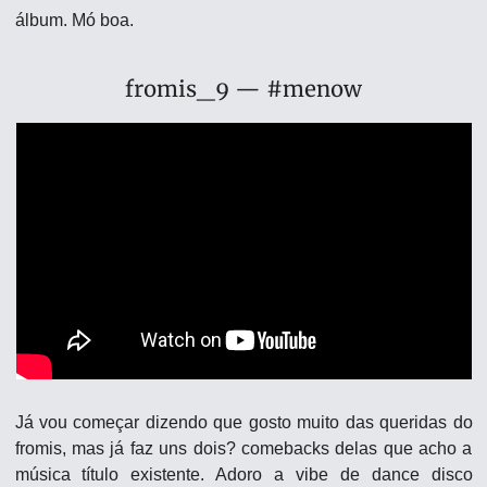
álbum. Mó boa.
fromis_9 — #menow
Já vou começar dizendo que gosto muito das queridas do 
fromis, mas já faz uns dois? comebacks delas que acho a 
música título existente. Adoro a vibe de dance disco 