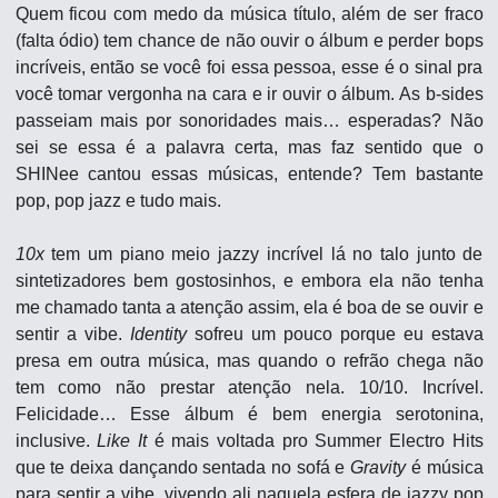
Quem ficou com medo da música título, além de ser fraco 
(falta ódio) tem chance de não ouvir o álbum e perder bops 
incríveis, então se você foi essa pessoa, esse é o sinal pra 
você tomar vergonha na cara e ir ouvir o álbum. As b-sides 
passeiam mais por sonoridades mais… esperadas? Não 
sei se essa é a palavra certa, mas faz sentido que o 
SHINee cantou essas músicas, entende? Tem bastante 
pop, pop jazz e tudo mais.
10x
 tem um piano meio jazzy incrível lá no talo junto de 
sintetizadores bem gostosinhos, e embora ela não tenha 
me chamado tanta a atenção assim, ela é boa de se ouvir e 
sentir a vibe. 
Identity
 sofreu um pouco porque eu estava 
presa em outra música, mas quando o refrão chega não 
tem como não prestar atenção nela. 10/10. Incrível. 
Felicidade… Esse álbum é bem energia serotonina, 
inclusive. 
Like It
 é mais voltada pro Summer Electro Hits 
que te deixa dançando sentada no sofá e 
Gravity
 é música 
para sentir a vibe, vivendo ali naquela esfera de jazzy pop 