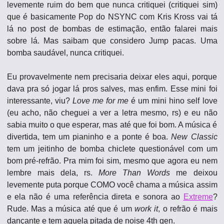
levemente ruim do bem que nunca critiquei (critiquei sim) 
que é basicamente Pop do NSYNC com Kris Kross vai tá 
lá no post de bombas de estimação, então falarei mais 
sobre lá. Mas saibam que considero Jump pacas. Uma 
bomba saudável, nunca critiquei.
Eu provavelmente nem precisaria deixar eles aqui, porque 
dava pra só jogar lá pros salves, mas enfim. Esse mini foi 
interessante, viu? 
Love me for me
 é um mini hino self love 
(eu acho, não cheguei a ver a letra mesmo, rs) e eu não 
sabia muito o que esperar, mas até que foi bom. A música é 
divertida, tem um pianinho e a ponte é boa. 
New Classic
tem um jeitinho de bomba chiclete questionável com um 
bom pré-refrão. Pra mim foi sim, mesmo que agora eu nem 
lembre mais dela, rs. 
More Than Words
 me deixou 
levemente puta porque COMO você chama a música assim 
e ela não é uma referência direta e sonora ao 
Extreme
? 
Rude. Mas a música até que é um 
work it
, o refrão é mais 
dançante e tem aquela pitada de noise 4th gen.