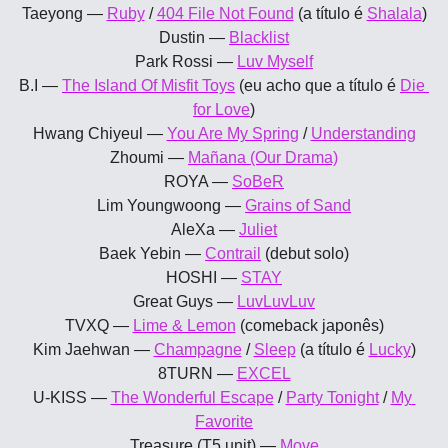
Taeyong — 
Ruby
 / 
404 File Not Found
 (a título é 
Shalala
)
Dustin — 
Blacklist
Park Rossi — 
Luv Myself
B.I — 
The Island Of Misfit Toys
 (eu acho que a título é 
Die 
for Love
)
Hwang Chiyeul — 
You Are My Spring
 / 
Understanding
Zhoumi — 
Mañana (Our Drama)
ROYA — 
SoBeR
Lim Youngwoong — 
Grains of Sand
AleXa — 
Juliet
Baek Yebin — 
Contrail
 (debut solo)
HOSHI — 
STAY
Great Guys — 
LuvLuvLuv
TVXQ — 
Lime & Lemon
 (comeback japonês)
Kim Jaehwan — 
Champagne
 / 
Sleep
 (a título é 
Lucky
)
8TURN — 
EXCEL
U-KISS — 
The Wonderful Escape
 / 
Party Tonight
 / 
My 
Favorite
Treasure (T5 unit) — 
Move