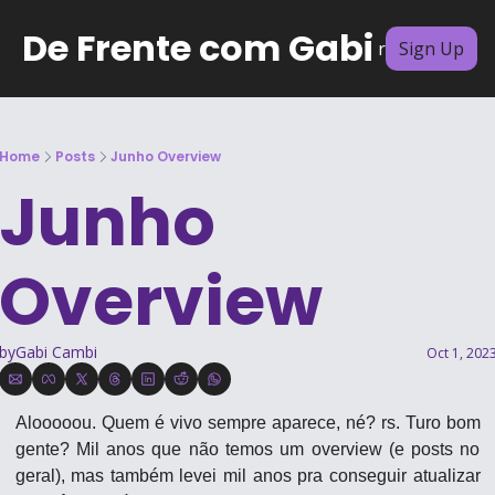
De Frente com Gabi
Archive
Subscribe
Authors
Sign Up
Home
Posts
Junho Overview
Junho 
Overview
by
Gabi Cambi
Oct 1, 202
Alooooou. Quem é vivo sempre aparece, né? rs. Turo bom 
gente? Mil anos que não temos um overview (e posts no 
geral), mas também levei mil anos pra conseguir atualizar 