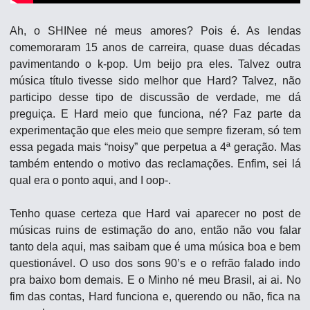
Ah, o SHINee né meus amores? Pois é. As lendas 
comemoraram 15 anos de carreira, quase duas décadas 
pavimentando o k-pop. Um beijo pra eles. Talvez outra 
música título tivesse sido melhor que Hard? Talvez, não 
participo desse tipo de discussão de verdade, me dá 
preguiça. E Hard meio que funciona, né? Faz parte da 
experimentação que eles meio que sempre fizeram, só tem 
essa pegada mais “noisy” que perpetua a 4ª geração. Mas 
também entendo o motivo das reclamações. Enfim, sei lá 
qual era o ponto aqui, and I oop-.
Tenho quase certeza que Hard vai aparecer no post de 
músicas ruins de estimação do ano, então não vou falar 
tanto dela aqui, mas saibam que é uma música boa e bem 
questionável. O uso dos sons 90’s e o refrão falado indo 
pra baixo bom demais. E o Minho né meu Brasil, ai ai. No 
fim das contas, Hard funciona e, querendo ou não, fica na 