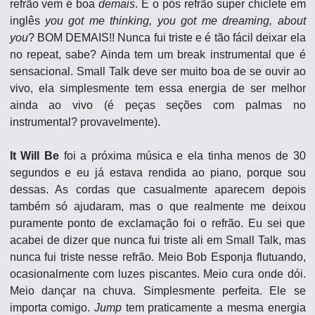
refrão vem é boa 
demais
. E o pós refrão super chiclete em 
inglês 
you got me thinking, you got me dreaming, about 
you
? BOM DEMAIS!! Nunca fui triste e é tão fácil deixar ela 
no repeat, sabe? Ainda tem um break instrumental que é 
sensacional. Small Talk deve ser muito boa de se ouvir ao 
vivo, ela simplesmente tem essa energia de ser melhor 
ainda ao vivo (é peças seções com palmas no 
instrumental? provavelmente).
It Will Be
 foi a próxima música e ela tinha menos de 30 
segundos e eu já estava rendida ao piano, porque sou 
dessas. As cordas que casualmente aparecem depois 
também só ajudaram, mas o que realmente me deixou 
puramente ponto de exclamação foi o refrão. Eu sei que 
acabei de dizer que nunca fui triste ali em Small Talk, mas 
nunca fui triste nesse refrão. Meio Bob Esponja flutuando, 
ocasionalmente com luzes piscantes. Meio cura onde dói. 
Meio dançar na chuva. Simplesmente perfeita. Ele se 
importa comigo. 
Jump
 tem praticamente a mesma energia 