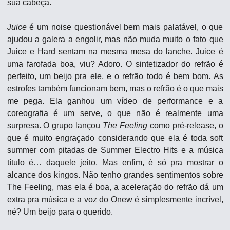
sua cabeça.
Juice
 é um noise questionável bem mais palatável, o que 
ajudou a galera a engolir, mas não muda muito o fato que 
Juice e Hard sentam na mesma mesa do lanche. Juice é 
uma farofada boa, viu? Adoro. O sintetizador do refrão é 
perfeito, um beijo pra ele, e o refrão todo é bem bom. As 
estrofes também funcionam bem, mas o refrão é o que mais 
me pega. Ela ganhou um vídeo de performance e a 
coreografia é um serve, o que não é realmente uma 
surpresa. O grupo lançou 
The Feeling
 como pré-release, o 
que é muito engraçado considerando que ela é toda soft 
summer com pitadas de Summer Electro Hits e a música 
título é… daquele jeito. Mas enfim, é só pra mostrar o 
alcance dos kingos. Não tenho grandes sentimentos sobre 
The Feeling, mas ela é boa, a aceleração do refrão dá um 
extra pra música e a voz do Onew é simplesmente incrível, 
né? Um beijo para o querido.