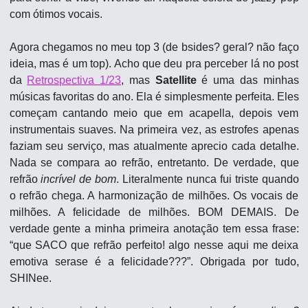
com ótimos vocais.
Agora chegamos no meu top 3 (de bsides? geral? não faço 
ideia, mas é um top). Acho que deu pra perceber lá no post 
da 
Retrospectiva 1/23
, mas 
Satellite
 é uma das minhas 
músicas favoritas do ano. Ela é simplesmente perfeita. Eles 
começam cantando meio que em acapella, depois vem 
instrumentais suaves. Na primeira vez, as estrofes apenas 
faziam seu serviço, mas atualmente aprecio cada detalhe. 
Nada se compara ao refrão, entretanto. De verdade, que 
refrão 
incrível de bom
. Literalmente nunca fui triste quando 
o refrão chega. A harmonização de milhões. Os vocais de 
milhões. A felicidade de milhões. BOM DEMAIS. De 
verdade gente a minha primeira anotação tem essa frase: 
“que SACO que refrão perfeito! algo nesse aqui me deixa 
emotiva serase é a felicidade???”. Obrigada por tudo, 
SHINee.