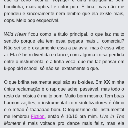
bonitinha, mais upbeat e color pop. É boa, mas não me 
prendeu e sinceramente nem lembro que ela existe mais, 
oops. Meio bop esquecível.
Wild Heart
 ficou como a título principal, o que faz muito 
sentido porque ela tem essa pegada mais… comercial? 
Não sei se é exatamente essa a palavra, mas é essa vibe 
ai. Ela é bem divertida e dance, com alguma coisa perdida 
entre o instrumental e a linha vocal que me faz pensar em 
k-pop old school, só não sei exatamente o que.
O que brilha realmente aqui são as b-sides. Em 
XX
 minha 
única reclamação é o rap que achei passável, mas todo o 
resto da música é muito bom. Muito bom mesmo. Tem boas 
harmonizações, o instrumental com sintetizadores é ótimo 
e o refrão é tãaaaaao bom. O toquezinho do instrumental 
me lembrou 
Fiction
, então é 10/10 pra mim. 
Live In The 
Moment
 é mais voltada pro dance mais feliz, mas ela 