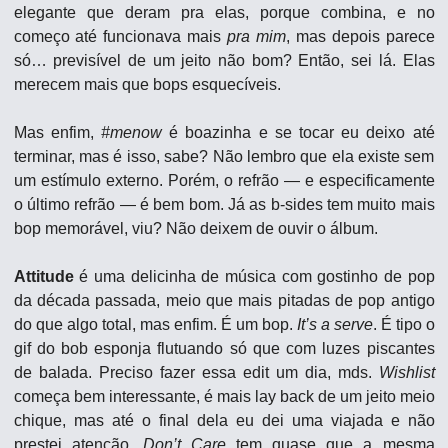
elegante que deram pra elas, porque combina, e no 
começo até funcionava mais 
pra mim
, mas depois parece 
só… previsível de um jeito não bom? Então, sei lá. Elas 
merecem mais que bops esquecíveis.
Mas enfim, 
#menow
 é boazinha e se tocar eu deixo até 
terminar, mas é isso, sabe? Não lembro que ela existe sem 
um estímulo externo. Porém, o refrão — e especificamente 
o último refrão — é bem bom. Já as b-sides tem muito mais 
bop memorável, viu? Não deixem de ouvir o álbum.
Attitude
 é uma delicinha de música com gostinho de pop 
da década passada, meio que mais pitadas de pop antigo 
do que algo total, mas enfim. É um bop. 
It’s a serve
. É tipo o 
gif do bob esponja flutuando só que com luzes piscantes 
de balada. Preciso fazer essa edit um dia, mds. 
Wishlist
começa bem interessante, é mais lay back de um jeito meio 
chique, mas até o final dela eu dei uma viajada e não 
prestei atenção. 
Don’t Care
 tem quase que a mesma 