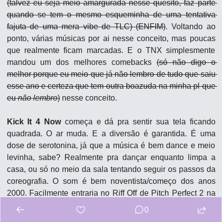
(talvez eu seja meio amargurada nesse quesito, faz parte 
quando se tem o mesmo esqueminha de uma tentativa 
fajuta de uma mera vibe de TLC) (ENFIM)
. Voltando ao 
ponto, várias músicas por ai nesse conceito, mas poucas 
que realmente ficam marcadas. E o TNX simplesmente 
mandou um dos melhores comebacks 
(só não digo o 
melhor porque eu meio que já não lembro de tudo que saiu 
esse ano e certeza que tem outra boazuda na minha pl que 
eu 
não lembro
)
 nesse conceito.
Kick It 4 Now
 começa e dá pra sentir sua tela ficando 
quadrada. O ar muda. E a diversão é garantida. É uma 
dose de serotonina, já que a música é bem dance e meio 
levinha, sabe? Realmente pra dançar enquanto limpa a 
casa, ou só no meio da sala tentando seguir os passos da 
coreografia. O som é bem noventista/começo dos anos 
2000. Facilmente entraria no Riff Off de Pitch Perfect 2 na 
temática 00’. Talvez isso tenha despertado memórias em 
0
alguém, enfim. Tem as pegadas certas de chiclete, seja no 